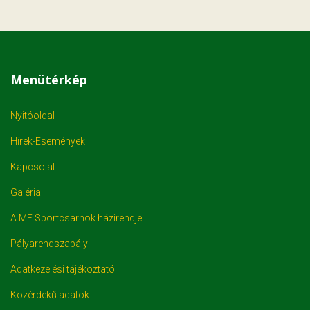
Menütérkép
Nyitóoldal
Hírek-Események
Kapcsolat
Galéria
A MF Sportcsarnok házirendje
Pályarendszabály
Adatkezelési tájékoztató
Közérdekű adatok