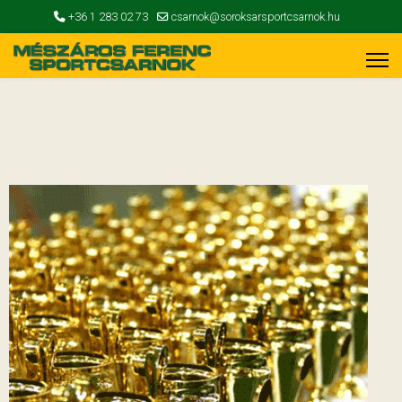
+36 1 283 02 73
csarnok@soroksarsportcsarnok.hu