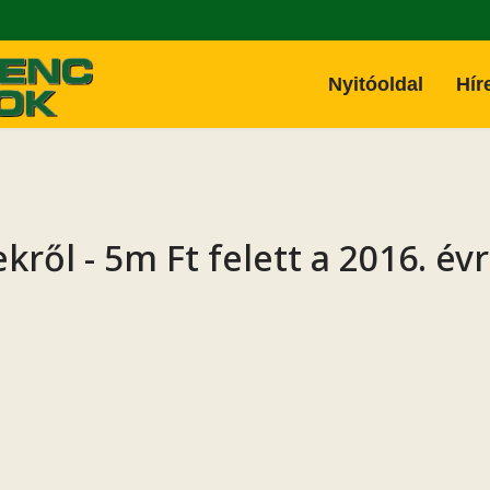
Nyitóoldal
Hír
ről - 5m Ft felett a 2016. év