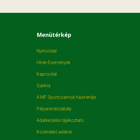
Menütérkép
Nyitóoldal
Hírek-Események
Kapcsolat
Galéria
A MF Sportcsarnok házirendje
Pályarendszabály
Adatkezelési tájékoztató
Közérdekű adatok