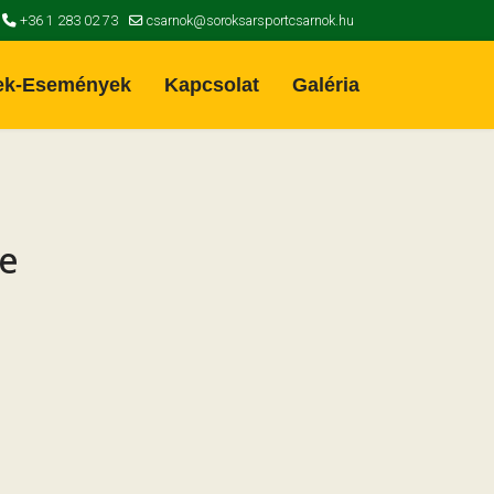
+36 1 283 02 73
csarnok@soroksarsportcsarnok.hu
ek-Események
Kapcsolat
Galéria
re