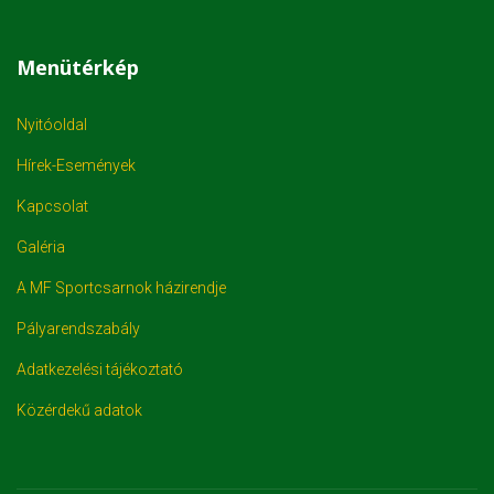
Menütérkép
Nyitóoldal
Hírek-Események
Kapcsolat
Galéria
A MF Sportcsarnok házirendje
Pályarendszabály
Adatkezelési tájékoztató
Közérdekű adatok