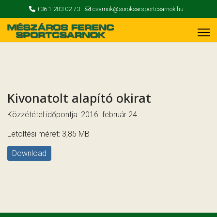
+36 1 283 02 73
csarnok@soroksarsportcsarnok.hu
Kivonatolt alapító okirat
Közzététel időpontja: 2016. február 24.
Letöltési méret: 3,85 MB
Download