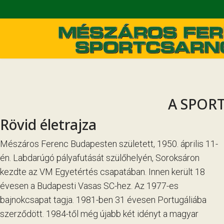
A SPOR
Rövid életrajza
Mészáros Ferenc Budapesten született, 1950. április 11-
én. Labdarúgó pályafutását szülőhelyén, Soroksáron
kezdte az VM Egyetértés csapatában. Innen került 18
évesen a Budapesti Vasas SC-hez. Az 1977-es
bajnokcsapat tagja. 1981-ben 31 évesen Portugáliába
szerződött. 1984-től még újabb két idényt a magyar