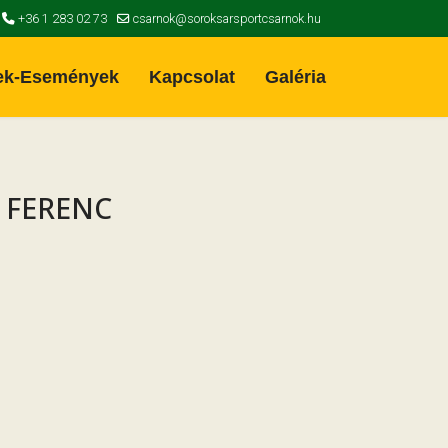
+36 1 283 02 73
csarnok@soroksarsportcsarnok.hu
ek-Események
Kapcsolat
Galéria
 FERENC