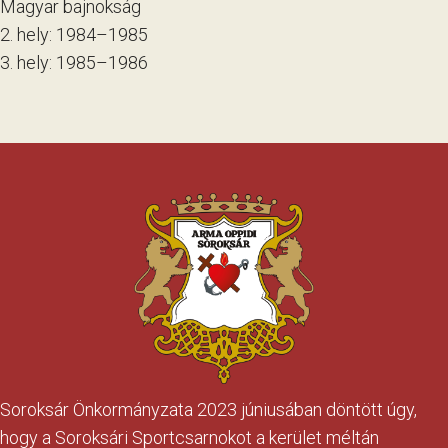
Magyar bajnokság
2. hely: 1984–1985
3. hely: 1985–1986
Soroksár Önkormányzata 2023 júniusában döntött úgy,
hogy a Soroksári Sportcsarnokot a kerület méltán